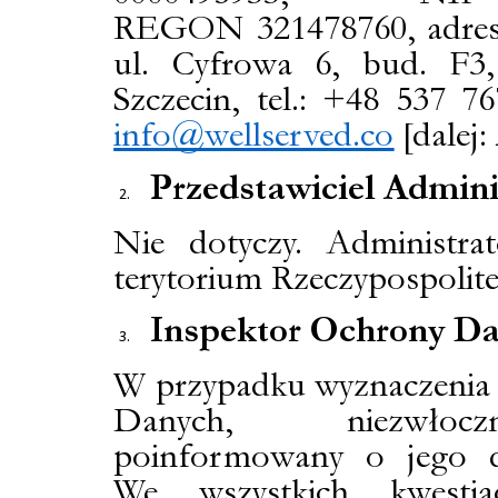
REGON
321478760, adre
ul. Cyfrowa 6, bud. F3,
Szczecin, tel.: +48 537 76
info@wellserved.co
[dalej:
Przedstawiciel Admini
Nie dotyczy. Administra
terytorium
Rzeczypospolite
Inspektor Ochrony D
W przypadku wyznaczenia 
Danych, niezwłocz
poinformowany o jego d
We wszystkich kwesti