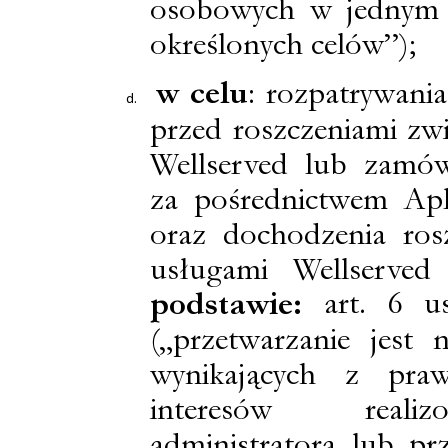
osobowych w jednym l
określonych celów”);
w celu
: rozpatrywania
przed roszczeniami zw
Wellserved lub zamów
za pośrednictwem Apli
oraz dochodzenia ros
usługami Wellserved
art. 6 u
podstawie:
(„przetwarzanie jest
wynikających z praw
interesów reali
administratora lub prz