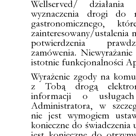
Wellserved/ działania
wyznaczenia drogi do r
gastronomicznego, któ
zainteresowan
y/
ustalenia 
potwierdzenia prawdz
zamówenia
. N
iewyrażanie
istotnie funkcjonalności Apl
Wyrażenie zgody na komu
z Tobą drogą elektro
informacji o usługac
Administratora, w szczeg
nie jest wymogiem usta
konieczne do świadczenia u
jest konieczne do otrzym