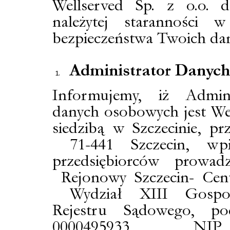
Wellserved Sp. z o.o. d
należytej staranności 
bezpieczeństwa Twoich da
Administrator Danyc
Informujemy, iż Admin
danych osobowych jest Wel
siedzibą w Szczecinie, pr
71-441
Szczecin, wpi
przedsiębiorców prowa
Rejonowy Szczecin- Cen
Wydział XIII Gospod
Rejestru Sądowego, 
0000495933, NIP