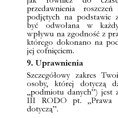
jak również do czas
przedawnienia roszczeń
podjętych na podstawie
być odwołana w każd
wpływu na zgodność z pra
którego dokonano na pod
jej cofnięciem.
9. Uprawnienia
Szczegółowy zakres Two
osoby, której dotyczą 
„podmiotu danych”) jest 
III RODO pt. „Prawa o
dotyczą”.