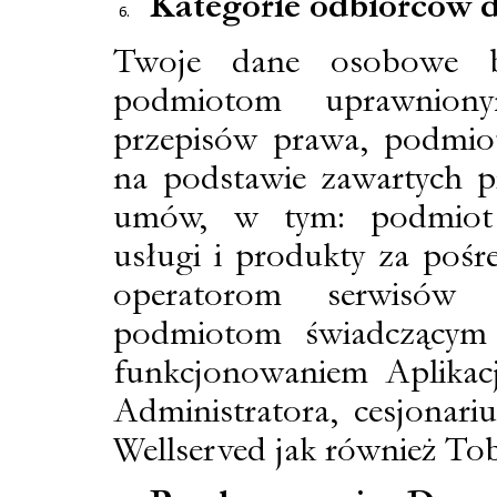
Kategorie odbiorców 
Twoje dane osobowe b
p
odmiotom uprawnion
przepisów prawa, podmi
na podstawie zawartych p
umów, w tym: podmiot 
usługi i produkty za pośr
operatorom serwisów p
podmiotom świadczącym 
funkcjonowaniem Aplika
Administratora, cesjonar
Wellserved jak również Tob