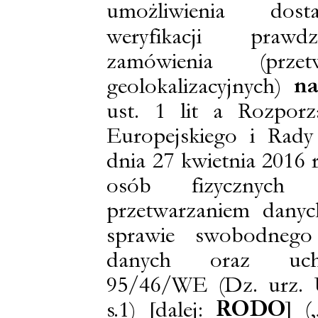
umożliwienia dost
weryfikacji prawd
zamówienia (przet
na
geolokalizacyjnych)
ust. 1 lit a Rozporz
Europejskiego i Rad
dnia 27 kwietnia 2016 
osób fizycznyc
przetwarzaniem dan
sprawie swobodnego
danych oraz uchy
95/46/WE (Dz. urz. 
RODO
] (
s.1) [dalej: